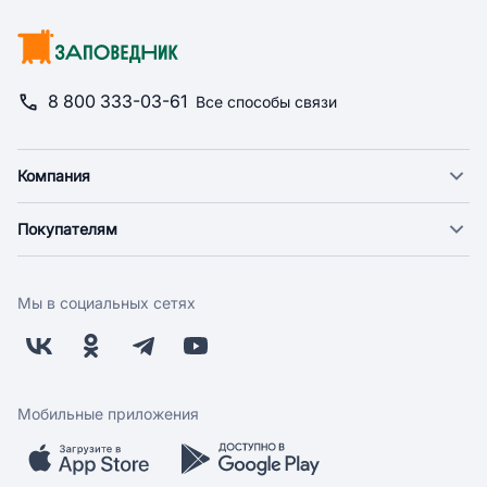
8 800 333-03-61
Все способы связи
Компания
О компании
Покупателям
Новости
Доставка
Фонд "Счастье в дом"
Оплата
Поставщикам
Мы в социальных сетях
Возврат
Арендодателям
Бонусная программа
Заводчикам
Магазины
Контакты
Скидки и акции
Обратная связь
Мобильные приложения
Бренды
Мобильное приложение