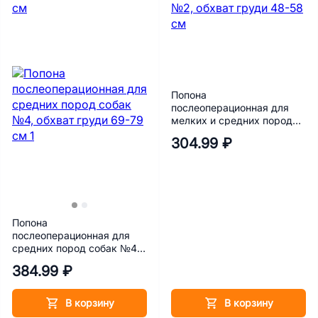
Попона
послеоперационная для
мелких и средних пород
собак Талисмед №2,
304.99 ₽
обхват груди 48-58 см
Попона
послеоперационная для
средних пород собак №4,
обхват груди 69-79 см
384.99 ₽
В корзину
В корзину