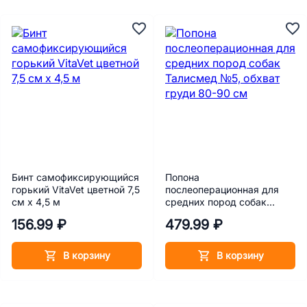
Бинт самофиксирующийся
Попона
горький VitaVet цветной 7,5
послеоперационная для
см х 4,5 м
средних пород собак
Талисмед №5, обхват
156.99 ₽
479.99 ₽
груди 80-90 см
В корзину
В корзину