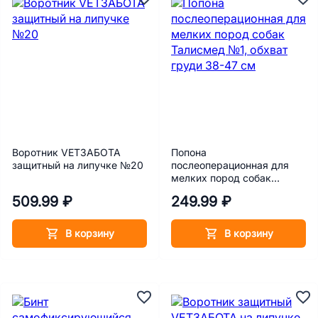
Воротник VETЗАБОТА
Попона
защитный на липучке №20
послеоперационная для
мелких пород собак
Талисмед №1, обхват
509.99 ₽
249.99 ₽
груди 38-47 см
В корзину
В корзину