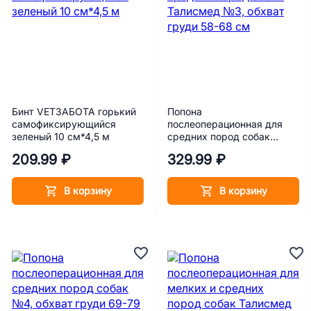
Бинт VETЗАБОТА горький
Попона
самофиксирующийся
послеоперационная для
зеленый 10 см*4,5 м
средних пород собак
Талисмед №3, обхват
209.99 ₽
329.99 ₽
груди 58-68 см
В корзину
В корзину