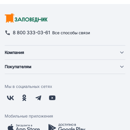
8 800 333-03-61
Все способы связи
Компания
О компании
Покупателям
Новости
Доставка
Фонд "Счастье в дом"
Оплата
Поставщикам
Мы в социальных сетях
Возврат
Арендодателям
Бонусная программа
Заводчикам
Магазины
Контакты
Скидки и акции
Обратная связь
Мобильные приложения
Бренды
Мобильное приложение