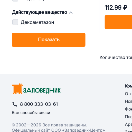
112.99 ₽
Действующее вещество
Дексаметазон
Показать
Сводная
Количество тов
Ко
О 
Но
8 800 333-03-61
Фон
Все способы связи
По
Ар
© 2002—2026 Все права защищены.
Официальный сайт ООО «Заповедник-Центр»