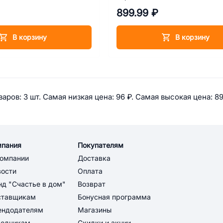
899.99 ₽
В корзину
В корзину
 информация по категории: Вет
аров: 
3 шт. 
Самая низкая цена: 
96 ₽. 
Самая высокая цена: 
89
мпания
Покупателям
компании
Доставка
вости
Оплата
д "Счастье в дом"
Возврат
ставщикам
Бонусная программа
ендодателям
Магазины