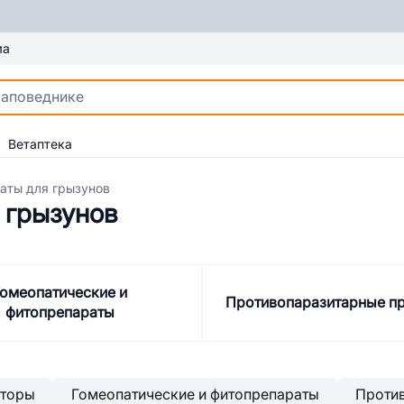
ма
Ветаптека
аты для грызунов
 грызунов
омеопатические и
Противопаразитарные п
фитопрепараты
яторы
Гомеопатические и фитопрепараты
Проти