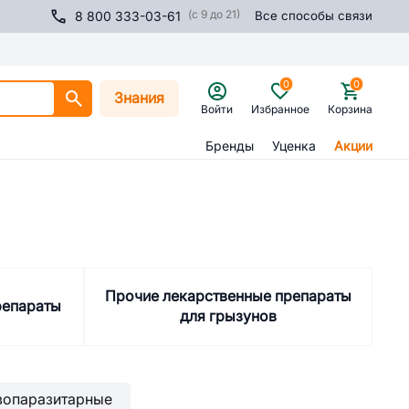
(с 9 до 21)
8 800 333-03-61
Все способы связи
0
0
Знания
Войти
Избранное
Корзина
Бренды
Уценка
Акции
Прочие лекарственные препараты
репараты
для грызунов
вопаразитарные