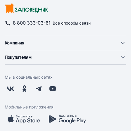
8 800 333-03-61
Все способы связи
Компания
О компании
Покупателям
Новости
Доставка
Фонд "Счастье в дом"
Оплата
Поставщикам
Мы в социальных сетях
Возврат
Арендодателям
Бонусная программа
Заводчикам
Магазины
Контакты
Скидки и акции
Обратная связь
Мобильные приложения
Бренды
Мобильное приложение
Вопрос-ответ