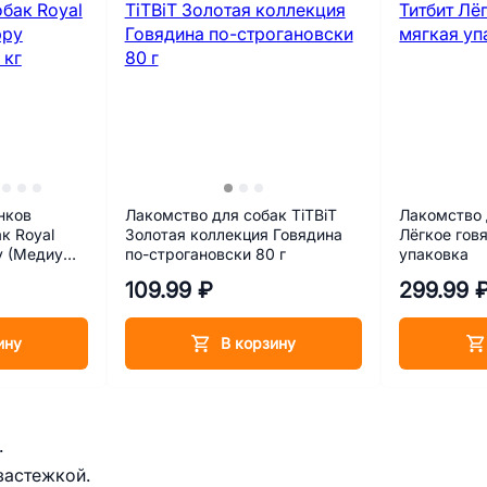
нков
Лакомство для собак TiTBiT
Лакомство 
к Royal
Золотая коллекция Говядина
Лёгкое гов
y (Медиум
по-строгановски 80 г
упаковка
109.99 ₽
299.99 
ину
В корзину
.
застежкой.