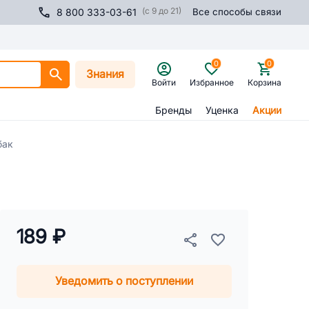
(с 9 до 21)
8 800 333-03-61
Все способы связи
0
0
Знания
Войти
Избранное
Корзина
Бренды
Уценка
Акции
бак
189 ₽
Уведомить о поступлении