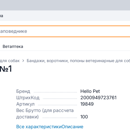
ма
Ветаптека
для собак
Бандажи, воротники, попоны ветеринарные для со
 №1
Бренд
Hello Pet
ШтрихКод
2000949723761
Артикул
19849
Вес Брутто (для рассчета
доставки)
100
Все характеристики
Описание