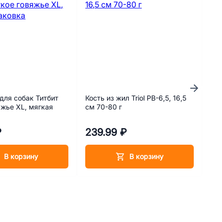
для собак Титбит
Кость из жил Triol PB-6,5, 16,5
Ов
яжье XL, мягкая
см 70-80 г
₽
239.99 ₽
89
В корзину
В корзину