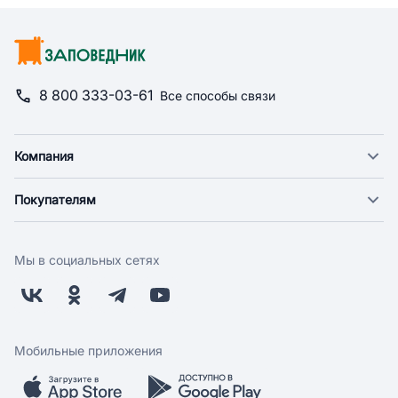
8 800 333-03-61
Все способы связи
Компания
О компании
Покупателям
Новости
Доставка
Фонд "Счастье в дом"
Оплата
Поставщикам
Мы в социальных сетях
Возврат
Арендодателям
Бонусная программа
Заводчикам
Магазины
Контакты
Скидки и акции
Обратная связь
Мобильные приложения
Бренды
Мобильное приложение