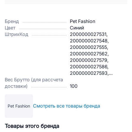
Бренд
Pet Fashion
Цвет
Синий
ШтрихКод
2000000027531,
2000000027548,
2000000027555,
2000000027562,
2000000027579,
2000000027586,
2000000027593,
Вес Брутто (для рассчета
2000000027609,
доставки)
2000000027623,
100
2000000027630,
2000000027647,
2000000027654,
Смотреть все товары бренда
Pet Fashion
2000000027661,
2000000027678,
2000000027685,
Товары этого бренда
2000000027692,