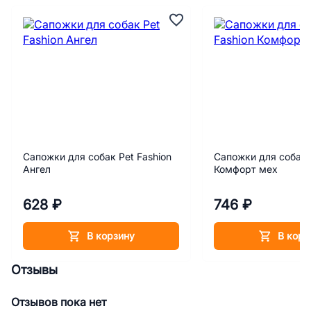
2000000027708,
2000000027715,
2000000027722,
2000949723501
Сапожки для собак Pet Fashion
Сапожки для собак 
Ангел
Комфорт мех
628 ₽
746 ₽
В корзину
В корз
Отзывы
Отзывов пока нет