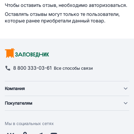
Чтобы оставить отзыв, необходимо авторизоваться.
Оставлять отзывы могут только те пользователи,
которые ранее приобретали данный товар.
8 800 333-03-61
Все способы связи
Компания
О компании
Покупателям
Новости
Доставка
Фонд "Счастье в дом"
Оплата
Поставщикам
Мы в социальных сетях
Возврат
Арендодателям