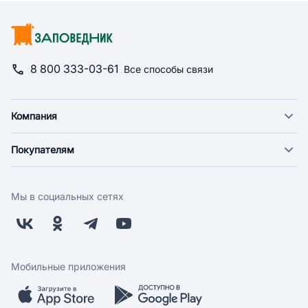
8 800 333-03-61
Все способы связи
Компания
О компании
Покупателям
Новости
Доставка
Фонд "Счастье в дом"
Оплата
Поставщикам
Мы в социальных сетях
Возврат
Арендодателям
Бонусная программа
Заводчикам
Магазины
Контакты
Скидки и акции
Обратная связь
Мобильные приложения
Бренды
Мобильное приложение