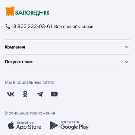
8 800 333-03-61
Все способы связи
Компания
О компании
Покупателям
Новости
Доставка
Фонд "Счастье в дом"
Оплата
Поставщикам
Мы в социальных сетях
Возврат
Арендодателям
Бонусная программа
Заводчикам
Магазины
Контакты
Скидки и акции
Обратная связь
Мобильные приложения
Бренды
Мобильное приложение
Вопрос-ответ