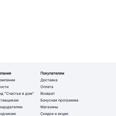
мпания
Покупателям
компании
Доставка
вости
Оплата
д "Счастье в дом"
Возврат
ставщикам
Бонусная программа
ендодателям
Магазины
водчикам
Скидки и акции