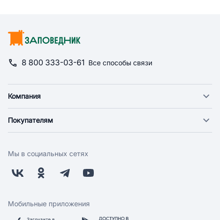
8 800 333-03-61
Все способы связи
Компания
О компании
Покупателям
Новости
Доставка
Фонд "Счастье в дом"
Оплата
Поставщикам
Мы в социальных сетях
Возврат
Арендодателям
Бонусная программа
Заводчикам
Магазины
Контакты
Скидки и акции
Обратная связь
Мобильные приложения
Бренды