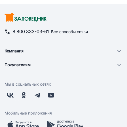
8 800 333-03-61
Все способы связи
Компания
О компании
Покупателям
Новости
Доставка
Фонд "Счастье в дом"
Оплата
Поставщикам
Мы в социальных сетях
Возврат
Арендодателям
Бонусная программа
Заводчикам
Магазины
Контакты
Скидки и акции
Обратная связь
Мобильные приложения
Бренды
Мобильное приложение