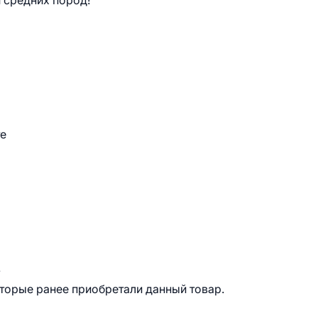
 средних пород!
те
.
оторые ранее приобретали данный товар.