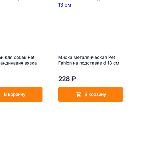
н для собак Pet
Миска металлическая Pet
кандинавия вязка
Fahion на подставке d 13 см
228 ₽
В корзину
В корзину