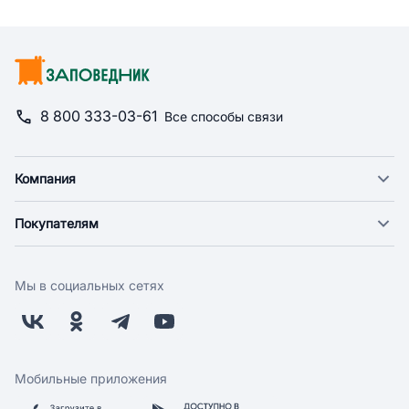
8 800 333-03-61
Все способы связи
Компания
О компании
Покупателям
Новости
Доставка
Фонд "Счастье в дом"
Оплата
Поставщикам
Мы в социальных сетях
Возврат
Арендодателям
Бонусная программа
Заводчикам
Магазины
Контакты
Скидки и акции
Обратная связь
Мобильные приложения
Бренды