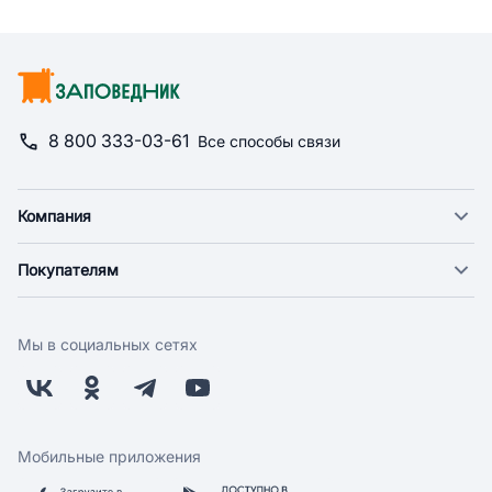
8 800 333-03-61
Все способы связи
Компания
О компании
Покупателям
Новости
Доставка
Фонд "Счастье в дом"
Оплата
Поставщикам
Мы в социальных сетях
Возврат
Арендодателям
Бонусная программа
Заводчикам
Магазины
Контакты
Скидки и акции
Обратная связь
Мобильные приложения
Бренды