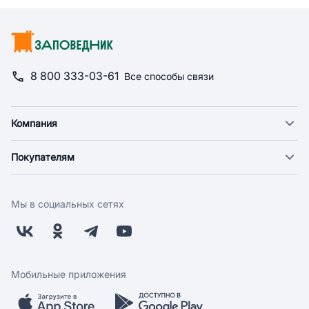
8 800 333-03-61
Все способы связи
Компания
О компании
Покупателям
Новости
Доставка
Фонд "Счастье в дом"
Оплата
Поставщикам
Мы в социальных сетях
Возврат
Арендодателям
Бонусная программа
Заводчикам
Магазины
Контакты
Скидки и акции
Обратная связь
Мобильные приложения
Бренды
Мобильное приложение