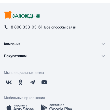
8 800 333-03-61
Все способы связи
Компания
О компании
Покупателям
Новости
Доставка
Фонд "Счастье в дом"
Оплата
Поставщикам
Мы в социальных сетях
Возврат
Арендодателям
Бонусная программа
Заводчикам
Магазины
Контакты
Скидки и акции
Обратная связь
Мобильные приложения
Бренды
Мобильное приложение