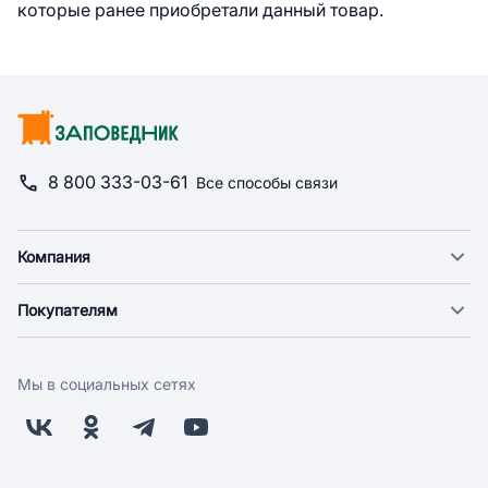
которые ранее приобретали данный товар.
8 800 333-03-61
Все способы связи
Компания
О компании
Покупателям
Новости
Доставка
Фонд "Счастье в дом"
Оплата
Поставщикам
Мы в социальных сетях
Возврат
Арендодателям
Бонусная программа
Заводчикам
Магазины
Контакты