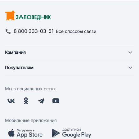
8 800 333-03-61
Все способы связи
Компания
О компании
Покупателям
Новости
Доставка
Фонд "Счастье в дом"
Оплата
Поставщикам
Мы в социальных сетях
Возврат
Арендодателям
Бонусная программа
Заводчикам
Магазины
Контакты
Скидки и акции
Обратная связь
Мобильные приложения
Бренды
Мобильное приложение