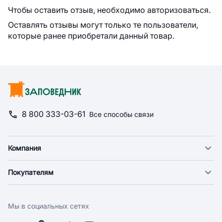
Чтобы оставить отзыв, необходимо авторизоваться.
Оставлять отзывы могут только те пользователи,
которые ранее приобретали данный товар.
8 800 333-03-61
Все способы связи
Компания
О компании
Покупателям
Новости
Доставка
Фонд "Счастье в дом"
Оплата
Поставщикам
Мы в социальных сетях
Возврат
Арендодателям