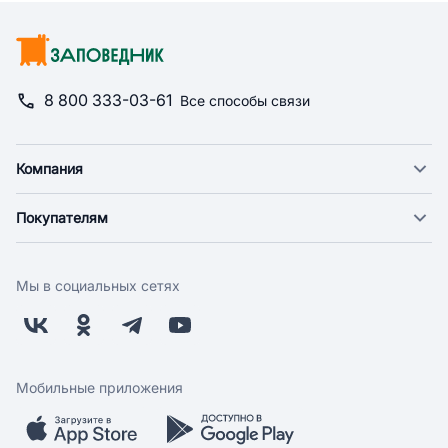
8 800 333-03-61
Все способы связи
Компания
О компании
Покупателям
Новости
Доставка
Фонд "Счастье в дом"
Оплата
Поставщикам
Мы в социальных сетях
Возврат
Арендодателям
Бонусная программа
Заводчикам
Магазины
Контакты
Скидки и акции
Обратная связь
Мобильные приложения
Бренды
Мобильное приложение