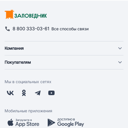
8 800 333-03-61
Все способы связи
Компания
О компании
Покупателям
Новости
Доставка
Фонд "Счастье в дом"
Оплата
Поставщикам
Мы в социальных сетях
Возврат
Арендодателям
Бонусная программа
Заводчикам
Магазины
Контакты
Скидки и акции
Обратная связь
Мобильные приложения
Бренды
Мобильное приложение