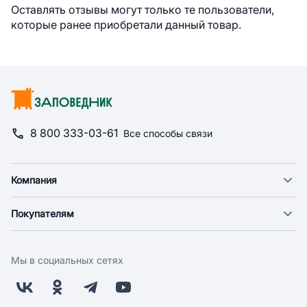
Оставлять отзывы могут только те пользователи,
которые ранее приобретали данный товар.
8 800 333-03-61
Все способы связи
Компания
О компании
Покупателям
Новости
Доставка
Фонд "Счастье в дом"
Оплата
Поставщикам
Мы в социальных сетях
Возврат
Арендодателям
Бонусная программа
Заводчикам