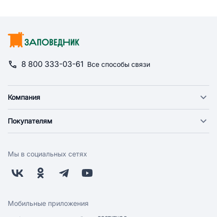
8 800 333-03-61
Все способы связи
Компания
О компании
Покупателям
Новости
Доставка
Фонд "Счастье в дом"
Оплата
Поставщикам
Мы в социальных сетях
Возврат
Арендодателям
Бонусная программа
Заводчикам
Магазины
Контакты
Скидки и акции
Обратная связь
Мобильные приложения
Бренды