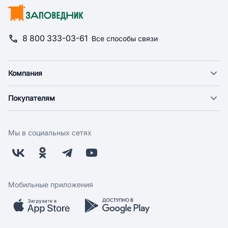
8 800 333-03-61
Все способы связи
Компания
О компании
Покупателям
Новости
Доставка
Фонд "Счастье в дом"
Оплата
Поставщикам
Мы в социальных сетях
Возврат
Арендодателям
Бонусная программа
Заводчикам
Магазины
Контакты
Скидки и акции
Обратная связь
Мобильные приложения
Бренды
Мобильное приложение
Вопрос-ответ