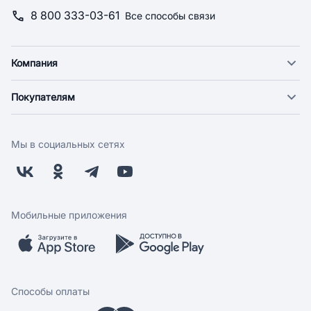
8 800 333-03-61
Все способы связи
Компания
О компании
Покупателям
Новости
Доставка
Фонд "Счастье в дом"
Оплата
Поставщикам
Мы в социальных сетях
Возврат
Арендодателям
Бонусная программа
Заводчикам
Магазины
Контакты
Скидки и акции
Обратная связь
Мобильные приложения
Бренды
Мобильное приложение
Вопрос-ответ
Способы оплаты