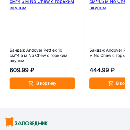
Бандаж Andover Petflex 10
Бандаж Andover Petf
см*4,5 м No Chew с горьким
м No Chew с горьк
вкусом
609.99 ₽
444.99 ₽
В корзину
В корз