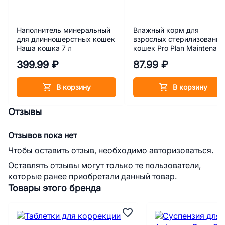
Наполнитель минеральный
Влажный корм для
для длинношерстных кошек
взрослых стерилизованн
Наша кошка 7 л
кошек Pro Plan Maintenan
Sterilised с океанической
399.99 ₽
87.99 ₽
рыбой в соусе 85 г
В корзину
В корзину
Отзывы
Отзывов пока нет
Чтобы оставить отзыв, необходимо авторизоваться.
Оставлять отзывы могут только те пользователи,
которые ранее приобретали данный товар.
Товары этого бренда