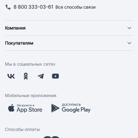
8 800 333-03-61
Все способы связи
Компания
О компании
Покупателям
Новости
Доставка
Фонд "Счастье в дом"
Оплата
Поставщикам
Мы в социальных сетях
Возврат
Арендодателям
Бонусная программа
Заводчикам
Магазины
Контакты
Скидки и акции
Обратная связь
Мобильные приложения
Бренды
Мобильное приложение
Вопрос-ответ
Способы оплаты