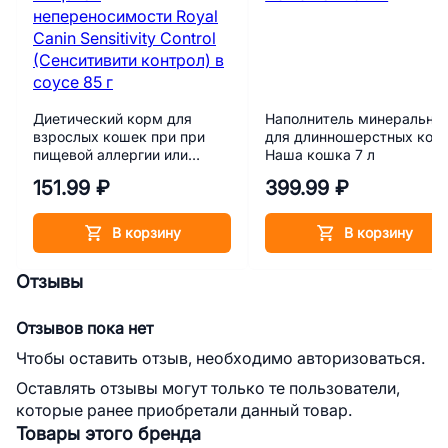
Диетический корм для
Наполнитель минеральны
взрослых кошек при при
для длинношерстных кош
пищевой аллергии или
Наша кошка 7 л
пищевой непереносимости
151.99 ₽
399.99 ₽
Royal Canin Sensitivity
Control (Cенситивити
контрол) в соусе 85 г
В корзину
В корзину
Отзывы
Отзывов пока нет
Чтобы оставить отзыв, необходимо авторизоваться.
Оставлять отзывы могут только те пользователи,
которые ранее приобретали данный товар.
Товары этого бренда