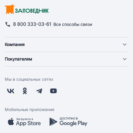
8 800 333-03-61
Все способы связи
Компания
О компании
Покупателям
Новости
Доставка
Фонд "Счастье в дом"
Оплата
Поставщикам
Мы в социальных сетях
Возврат
Арендодателям
Бонусная программа
Заводчикам
Магазины
Контакты
Скидки и акции
Обратная связь
Мобильные приложения
Бренды
Мобильное приложение
Вопрос-ответ