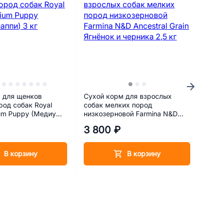
 для щенков
Сухой корм для взрослых
Ла
род собак Royal
собак мелких пород
по
um Puppy (Медиум
низкозерновой Farmina N&D
Нар
Ancestral Grain Ягнёнок и
3 800 ₽
24
черника 2,5 кг
В корзину
В корзину