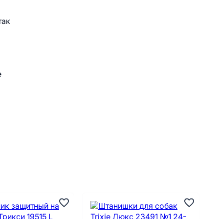
так
е