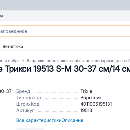
ма
Ветаптека
для собак
Бандажи, воротники, попоны ветеринарные для со
 Трикси 19513 S-M 30-37 см/14 с
Бренд
Trixie
Тип товара
Воротник
ШтрихКод
4011905195131
Артикул
19513
Все характеристики
Описание