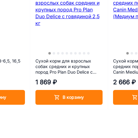
-6,5, 16,5
Сухой корм для взрослых
Сухой корм
собак средних и крупных
средних по
пород Pro Plan Duo Delice с
Canin Medi
говядиной 2,5 кг
паппи) 3 кг
1 869 ₽
2 666 ₽
ину
В корзину