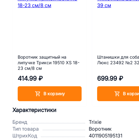
Воротник защитный на
Штанишки для собак
липучке Трикси 19510 XS 18-
Люкс 23492 №2 32
23 см/8 см
414.99 ₽
699.99 ₽
В корзину
В корз
Характеристики
Бренд
Trixie
Тип товара
Воротник
ШтрихКод
4011905195131