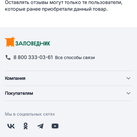
Оставлять отзывы могут только те пользователи,
которые ранее приобретали данный товар.
8 800 333-03-61
Все способы связи
Компания
О компании
Покупателям
Новости
Доставка
Фонд "Счастье в дом"
Оплата
Поставщикам
Мы в социальных сетях
Возврат
Арендодателям
Бонусная программа
Заводчикам
Магазины
Контакты