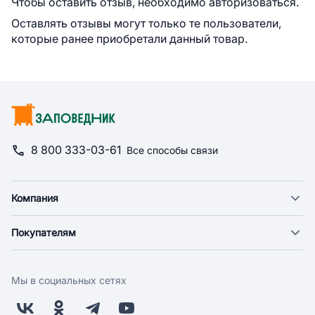
Чтобы оставить отзыв, необходимо авторизоваться.
Оставлять отзывы могут только те пользователи,
которые ранее приобретали данный товар.
8 800 333-03-61
Все способы связи
Компания
О компании
Покупателям
Новости
Доставка
Фонд "Счастье в дом"
Оплата
Поставщикам
Мы в социальных сетях
Возврат
Арендодателям
Бонусная программа
Заводчикам