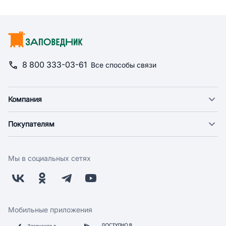
8 800 333-03-61
Все способы связи
Компания
О компании
Покупателям
Новости
Доставка
Фонд "Счастье в дом"
Оплата
Поставщикам
Мы в социальных сетях
Возврат
Арендодателям
Бонусная программа
Заводчикам
Магазины
Контакты
Скидки и акции
Обратная связь
Мобильные приложения
Бренды