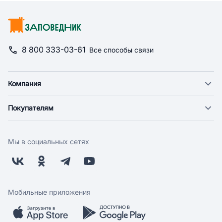
8 800 333-03-61
Все способы связи
Компания
О компании
Покупателям
Новости
Доставка
Фонд "Счастье в дом"
Оплата
Поставщикам
Мы в социальных сетях
Возврат
Арендодателям
Бонусная программа
Заводчикам
Магазины
Контакты
Скидки и акции
Обратная связь
Мобильные приложения
Бренды
Мобильное приложение