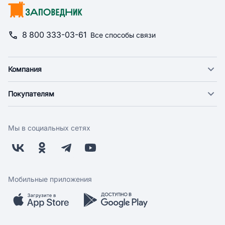
8 800 333-03-61
Все способы связи
Компания
О компании
Покупателям
Новости
Доставка
Фонд "Счастье в дом"
Оплата
Поставщикам
Мы в социальных сетях
Возврат
Арендодателям
Бонусная программа
Заводчикам
Магазины
Контакты
Скидки и акции
Обратная связь
Мобильные приложения
Бренды
Мобильное приложение
Вопрос-ответ