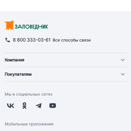
8 800 333-03-61
Все способы связи
Компания
О компании
Покупателям
Новости
Доставка
Фонд "Счастье в дом"
Оплата
Поставщикам
Мы в социальных сетях
Возврат
Арендодателям
Бонусная программа
Заводчикам
Магазины
Контакты
Скидки и акции
Обратная связь
Мобильные приложения
Бренды