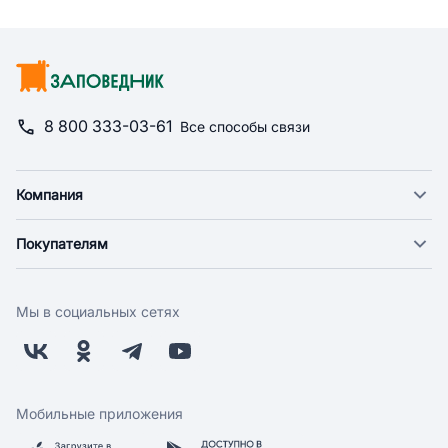
8 800 333-03-61
Все способы связи
Компания
О компании
Покупателям
Новости
Доставка
Фонд "Счастье в дом"
Оплата
Поставщикам
Мы в социальных сетях
Возврат
Арендодателям
Бонусная программа
Заводчикам
Магазины
Контакты
Скидки и акции
Обратная связь
Мобильные приложения
Бренды