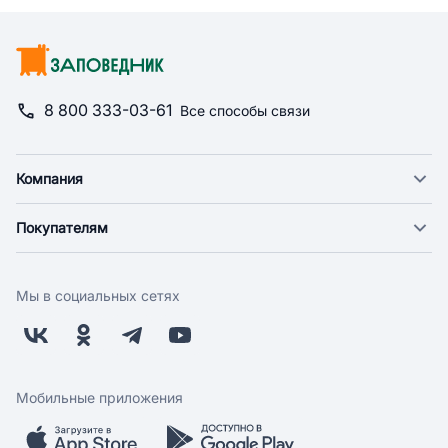
8 800 333-03-61
Все способы связи
Компания
О компании
Покупателям
Новости
Доставка
Фонд "Счастье в дом"
Оплата
Поставщикам
Мы в социальных сетях
Возврат
Арендодателям
Бонусная программа
Заводчикам
Магазины
Контакты
Скидки и акции
Обратная связь
Мобильные приложения
Бренды
Мобильное приложение