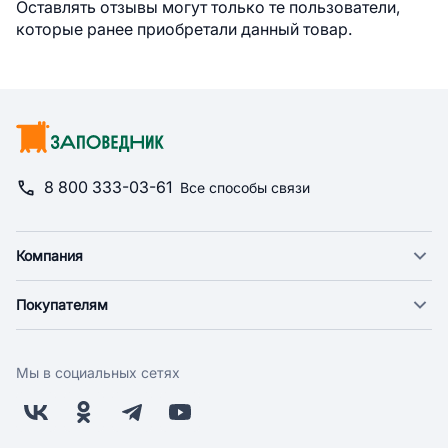
Оставлять отзывы могут только те пользователи,
которые ранее приобретали данный товар.
8 800 333-03-61
Все способы связи
Компания
О компании
Покупателям
Новости
Доставка
Фонд "Счастье в дом"
Оплата
Поставщикам
Мы в социальных сетях
Возврат
Арендодателям
Бонусная программа
Заводчикам
Магазины
Контакты