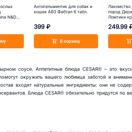
рослых
Антигельминтик для собак и
Лакомство 
д
кошек АВЗ Фебтал 6 табл.
пород Дере
mina N&D
Ломтики кр
нок и
399 ₽
249.99 
ину
В корзину
сырном соусе. Аппетитные блюда CESAR® – это вкус
помогут окружить вашего любимца заботой и вниман
состав входят натуральные ингредиенты: они не соде
онсервантов. Блюда CESAR® обязательно придутся по в