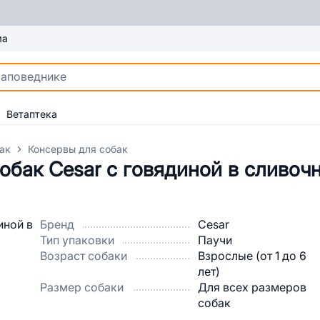
ма
Ветаптека
ак
Консервы для собак
бак Cesar с говядиной в сливочн
Бренд
Cesar
Тип упаковки
Паучи
Возраст собаки
Взрослые (от 1 до 6
лет)
Размер собаки
Для всех размеров
собак