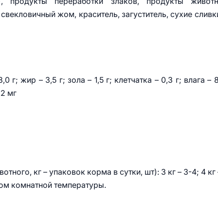
, продукты переработки злаков, продукты животн
векловичный жом, краситель, загуститель, сухие сливк
г; жир – 3,5 г; зола – 1,5 г; клетчатка – 0,3 г; влага – 8
,2 мг
го, кг – упаковок корма в сутки, шт): 3 кг – 3-4; 4 кг 
рмом комнатной температуры.