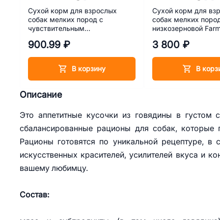
Сухой корм для взрослых
Сухой корм для вз
собак мелких пород с
собак мелких поро
чувствительным
низкозерновой Far
пищеварением Cibau Sensitive
Ancestral Grain Ягнё
900.99 ₽
3 800 ₽
Mini Lamb с ягненком 800 г
черника 2,5 кг
В корзину
В корз
Описание
Это аппетитные кусочки из говядины в густом 
сбалансированные рационы для собак, которые 
Рационы готовятся по уникальной рецептуре, в 
искусственных красителей, усилителей вкуса и к
вашему любимцу.
Состав: