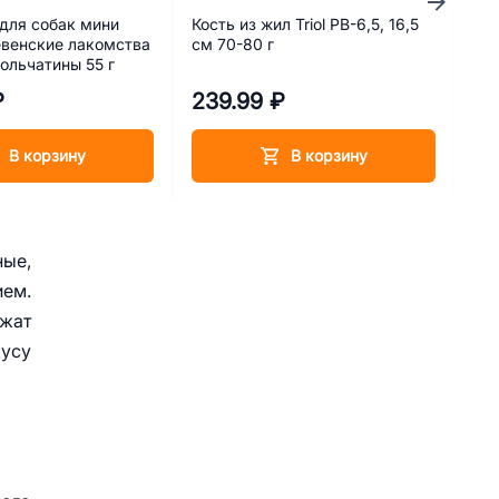
для собак мини
Кость из жил Triol PB-6,5, 16,5
Игр
венские лакомства
см 70-80 г
Вер
ольчатины 55 г
₽
239.99 ₽
11
В корзину
В корзину
ные,
ием.
ржат
кусу