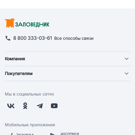
8 800 333-03-61
Все способы связи
Компания
О компании
Покупателям
Новости
Доставка
Фонд "Счастье в дом"
Оплата
Поставщикам
Мы в социальных сетях
Возврат
Арендодателям
Бонусная программа
Заводчикам
Магазины
Контакты
Скидки и акции
Обратная связь
Мобильные приложения
Бренды