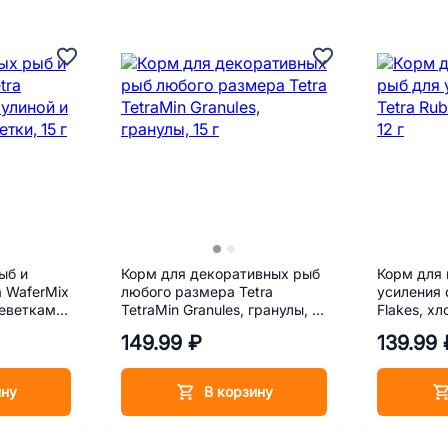
ыб и
Корм для декоративных рыб
Корм для 
a WaferMix
любого размера Tetra
усиления 
реветками,
TetraMin Granules, гранулы, 15
Flakes, хл
г
149.99 ₽
139.99 
ину
В корзину