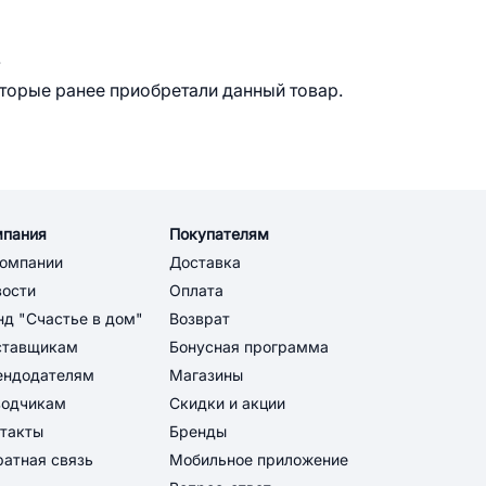
.
оторые ранее приобретали данный товар.
мпания
Покупателям
компании
Доставка
вости
Оплата
д "Счастье в дом"
Возврат
ставщикам
Бонусная программа
ендодателям
Магазины
водчикам
Скидки и акции
такты
Бренды
атная связь
Мобильное приложение