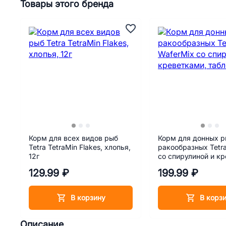
Товары этого бренда
Корм для всех видов рыб
Корм для донных р
Tetra TetraMin Flakes, хлопья,
ракообразных Tetr
12г
со спирулиной и к
таблетки, 15 г
129.99 ₽
199.99 ₽
В корзину
В корз
Описание