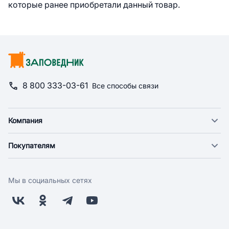
которые ранее приобретали данный товар.
8 800 333-03-61
Все способы связи
Компания
О компании
Покупателям
Новости
Доставка
Фонд "Счастье в дом"
Оплата
Поставщикам
Мы в социальных сетях
Возврат
Арендодателям
Бонусная программа
Заводчикам
Магазины
Контакты