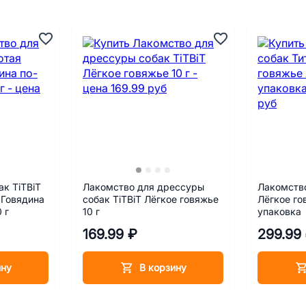
к TiTBiT
Лакомство для дрессуры
Лакомство
 Говядина
собак TiTBiT Лёгкое говяжье
Лёгкое го
 г
10 г
упаковка
169.99 ₽
299.99
ину
В корзину