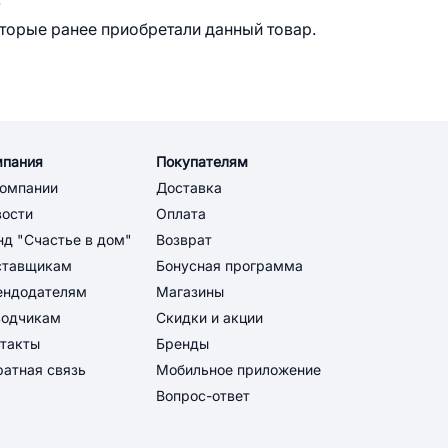
оторые ранее приобретали данный товар.
мпания
Покупателям
компании
Доставка
вости
Оплата
д "Счастье в дом"
Возврат
ставщикам
Бонусная программа
ендодателям
Магазины
водчикам
Скидки и акции
такты
Бренды
атная связь
Мобильное приложение
Вопрос-ответ