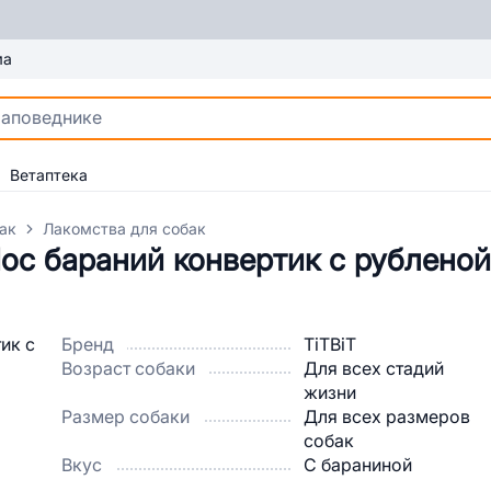
ма
Ветаптека
ак
Лакомства для собак
ос бараний конвертик с рублено
Бренд
TiTBiT
Возраст собаки
Для всех стадий
жизни
Размер собаки
Для всех размеров
собак
Вкус
С бараниной