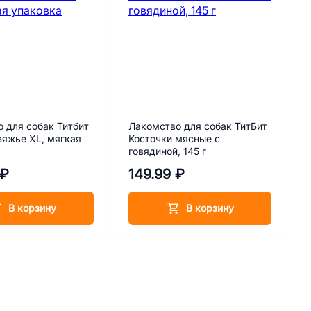
 для собак Титбит
Лакомство для собак ТитБит
вяжье XL, мягкая
Косточки мясные с
говядиной, 145 г
 ₽
149.99 ₽
В корзину
В корзину