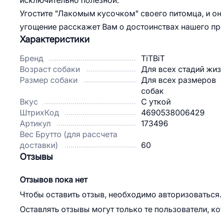
исключительно полезной.
Угостите "Лакомым кусочком" своего питомца, и он 
угощение расскажет Вам о достоинствах нашего пр
Характеристики
Бренд
TiTBiT
Возраст собаки
Для всех стадий жи
Размер собаки
Для всех размеров
собак
Вкус
С уткой
ШтрихКод
4690538006429
Артикул
173496
Вес Брутто (для рассчета
доставки)
60
Отзывы
Отзывов пока нет
Чтобы оставить отзыв, необходимо авторизоваться
Оставлять отзывы могут только те пользователи, к