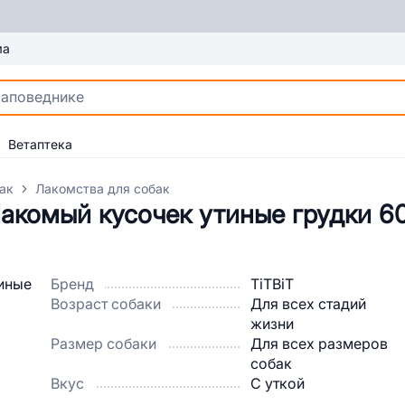
ма
Ветаптека
ак
Лакомства для собак
акомый кусочек утиные грудки 60
Бренд
TiTBiT
Возраст собаки
Для всех стадий
жизни
Размер собаки
Для всех размеров
собак
Вкус
С уткой