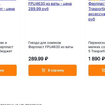
ек и
Гнездо для хомяков
Переноска
Ферпласт
Ферпласт FPU4630 из ваты
мелких со
 бюджет
5 Traspor
289.99 ₽
1 890 ₽
ину
В корзину