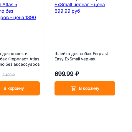
 для кошек и
Шлейка для собак Ferplast
бак Ферпласт Atlas
Easy ExSmall черная
tino без аксессуаров
699.99 ₽
2 490 ₽
В корзину
В корзину