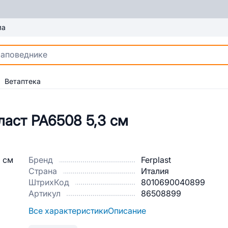
ма
Ветаптека
ласт РА6508 5,3 см
Бренд
Ferplast
Страна
Италия
ШтрихКод
8010690040899
Артикул
86508899
Все характеристики
Описание