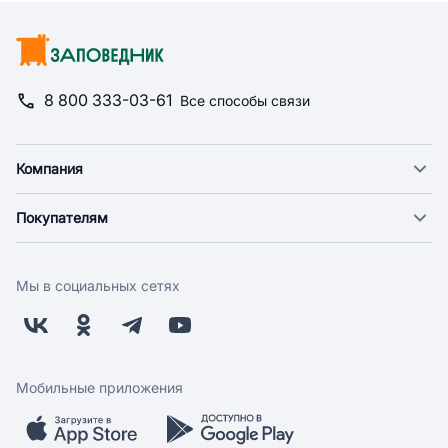
8 800 333-03-61
Все способы связи
Компания
О компании
Покупателям
Новости
Доставка
Фонд "Счастье в дом"
Оплата
Поставщикам
Мы в социальных сетях
Возврат
Арендодателям
Бонусная программа
Заводчикам
Магазины
Контакты
Скидки и акции
Обратная связь
Мобильные приложения
Бренды
Мобильное приложение