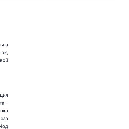
льпа
нок,
евой
ьция
та –
инка
еза
 Йод