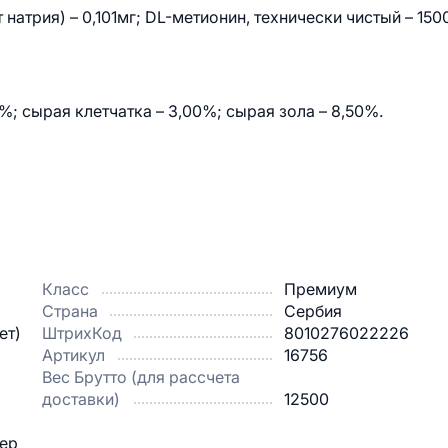
 натрия) – 0,101мг; DL-метионин, технически чистый – 150
; сырая клетчатка – 3,00%; сырая зола – 8,50%.
Класс
Премиум
Страна
Сербия
ет)
ШтрихКод
8010276022226
Артикул
16756
Вес Брутто (для рассчета
доставки)
12500
ьер