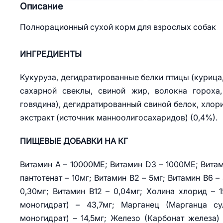
Описание
Полнорационный сухой корм для взрослых собак
ИНГРЕДИЕНТЫ
Кукуруза, дегидратированные белки птицы (курица,
сахарной свеклы, свиной жир, волокна гороха
говядина), дегидратированный свиной белок, хлор
экстракт (источник маннoолигосахаридов) (0,4%).
ПИЩЕВЫЕ ДОБАВКИ НА КГ
Витамин A – 10000ME; Витамин D3 – 1000ME; Витами
пантотенат – 10мг; Витамин B2 – 5мг; Витамин B6 –
0,30мг; Витамин B12 – 0,04мг; Холина хлорид – 1
моногидрат) – 43,7мг; Марганец (Марганца с
моногидрат) – 14,5мг; Железо (Карбонат железа) 