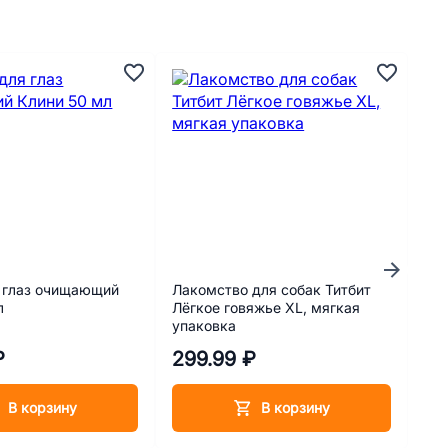
А
 глаз очищающий
Лакомство для собак Титбит
Лак
л
Лёгкое говяжье XL, мягкая
Кор
упаковка
мя
₽
299.99 ₽
37
В корзину
В корзину