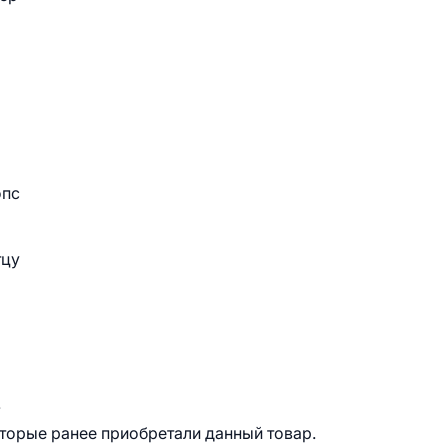
опс
тцу
.
оторые ранее приобретали данный товар.