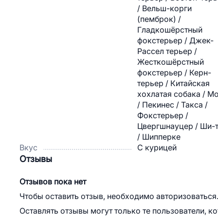
/ Вельш-корги
(пемброк) /
Гладкошёрстный
фокстерьер / Джек-
Рассел терьер /
Жесткошёрстный
фокстерьер / Керн-
терьер / Китайская
хохлатая собака / М
/ Пекинес / Такса /
Фокстерьер /
Цвергшнауцер / Ши-
/ Шипперке
Вкус
С курицей
Отзывы
Отзывов пока нет
Чтобы оставить отзыв, необходимо авторизоваться
Оставлять отзывы могут только те пользователи, к