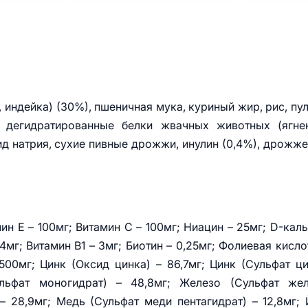
 индейка) (30%), пшеничная мука, куриный жир, рис, пу
, дегидратированные белки жвачных животных (ягне
ид натрия, сухие пивные дрожжи, инулин (0,4%), дрожж
н E – 100мг; Витамин C – 100мг; Ниацин – 25мг; D-кал
 4мг; Витамин B1 – 3мг; Биотин – 0,25мг; Фолиевая кисло
500мг; Цинк (Оксид цинка) – 86,7мг; Цинк (Сульфат ц
ульфат моногидрат) – 48,8мг; Железо (Сульфат жел
– 28,9мг; Медь (Сульфат меди пентагидрат) – 12,8мг;