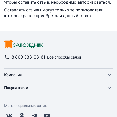
Чтобы оставить отзыв, необходимо авторизоваться.
Оставлять отзывы могут только те пользователи,
которые ранее приобретали данный товар.
8 800 333-03-61
Все способы связи
Компания
О компании
Покупателям
Новости
Доставка
Фонд "Счастье в дом"
Оплата
Поставщикам
Мы в социальных сетях
Возврат
Арендодателям
Бонусная программа