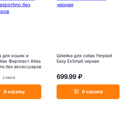
 для кошек и
Шлейка для собак Ferplast
бак Ферпласт Atlas
Easy ExSmall черная
tino без аксессуаров
699.99 ₽
2 490 ₽
В корзину
В корзину