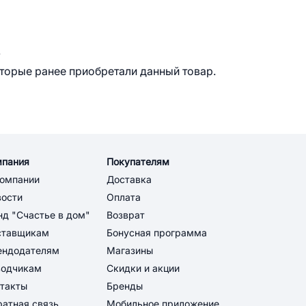
.
оторые ранее приобретали данный товар.
мпания
Покупателям
компании
Доставка
вости
Оплата
д "Счастье в дом"
Возврат
ставщикам
Бонусная программа
ендодателям
Магазины
водчикам
Скидки и акции
такты
Бренды
атная связь
Мобильное приложение