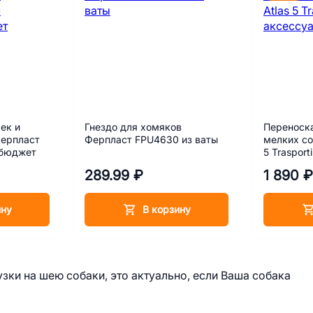
ек и
Гнездо для хомяков
Переноска
Ферпласт
Ферпласт FPU4630 из ваты
мелких со
 бюджет
5 Traspor
289.99 ₽
1 890 ₽
ину
В корзину
ки на шею собаки, это актуально, если Ваша собака